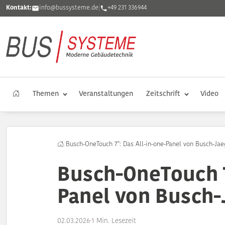
Kontakt:
info@bussysteme.de
|
+49 231 336944
Themen
Veranstaltungen
Zeitschrift
Video
/
Busch-OneTouch 7": Das All-in-one-Panel von Busch-Jae
Busch-OneTouch 7
Panel von Busch-
02.03.2026
·
1 Min. Lesezeit