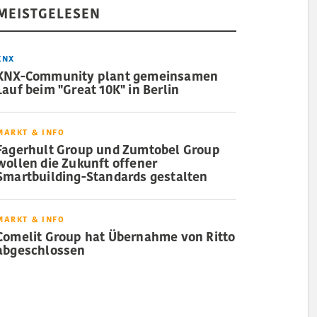
MEISTGELESEN
KNX
KNX-Community plant gemeinsamen
Lauf beim "Great 10K" in Berlin
MARKT & INFO
Fagerhult Group und Zumtobel Group
wollen die Zukunft offener
Smartbuilding-Standards gestalten
MARKT & INFO
Comelit Group hat Übernahme von Ritto
abgeschlossen