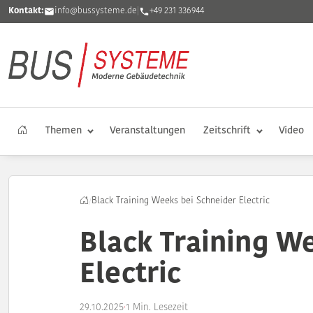
Kontakt:
info@bussysteme.de
|
+49 231 336944
Themen
Veranstaltungen
Zeitschrift
Video
/
Black Training Weeks bei Schneider Electric
Black Training W
Electric
29.10.2025
·
1 Min. Lesezeit