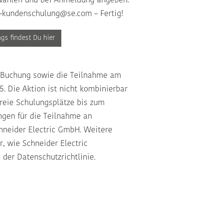
ählen und bei Anmeldung angeben.
-kundenschulung@se.com
– Fertig!
ngs findest Du hier
die Buchung sowie die Teilnahme am
5. Die Aktion ist nicht kombinierbar
freie Schulungsplätze bis zum
ngen
für die Teilnahme an
neider Electric GmbH. Weitere
r, wie Schneider Electric
n der
Datenschutzrichtlinie
.