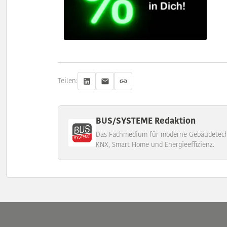
Teilen:
BUS/SYSTEME Redaktion
Das Fachmedium für moderne Gebäudetechn
KNX, Smart Home und Energieeffizienz.